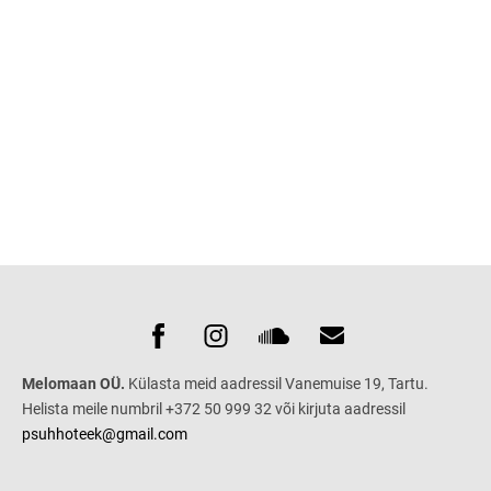
Melomaan OÜ.
Külasta meid aadressil Vanemuise 19, Tartu.
Helista meile numbril +372 50 999 32 või kirjuta aadressil
psuhhoteek@gmail.com