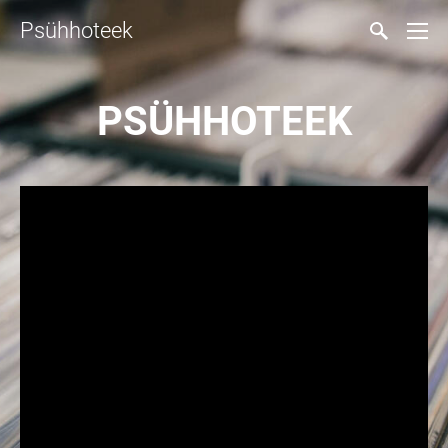
Psühhoteek
PSÜHHOTEEK